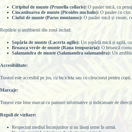
Ciripitul de munte (Prunella collaris):
O pasăre mică, cu penaj 
Ciocanitoarea de munte (Picoides nuchalis):
O pasăre cu cioc p
Ciuful de munte (Parus montanus):
O pasăre mică și vioaie, cu
Reptilele și amfibienii din zonă includ:
Șopârla de munte (Lacerta agilis):
Un șopârlă mică și agilă, car
Broasca verde de munte (Rana temporaria):
O broască comună 
Salamandra de munte (Salamandra salamandra):
Un amfibian
Accesibilitate:
Traseul este accesibil pe jos, cu bicicleta sau cu căruciorul pentru copii
Marcaje:
Traseul este bine marcat cu panouri informative și indicatoare de direcție
Reguli de vizitare:
Respectați mediul înconjurător și nu lăsați urme în urmă.