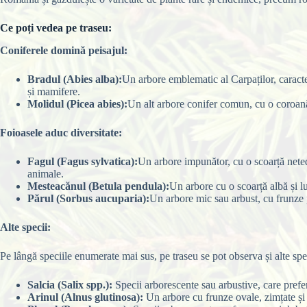
Ce poți vedea pe traseu:
Coniferele domină peisajul:
Bradul (Abies alba):
Un arbore emblematic al Carpaților, caracter
și mamifere.
Molidul (Picea abies):
Un alt arbore conifer comun, cu o coroană 
Foioasele aduc diversitate:
Fagul (Fagus sylvatica):
Un arbore impunător, cu o scoarță neted
animale.
Mesteacănul (Betula pendula):
Un arbore cu o scoarță albă și l
Părul (Sorbus aucuparia):
Un arbore mic sau arbust, cu frunze p
Alte specii:
Pe lângă speciile enumerate mai sus, pe traseu se pot observa și alte spe
Salcia (Salix spp.):
Specii arborescente sau arbustive, care prefer
Arinul (Alnus glutinosa):
Un arbore cu frunze ovale, zimțate și m