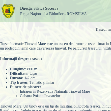
Sari
la
Direcția Silvică Suceava
conținut
Regia Națională a Pădurilor - ROMSILVA
Traseul te
Traseul tematic Tinovul Mare este un traseu de drumeție ușor, situat î
un podeț din lemn care traversează tinovul. Pe parcursul traseului, vizit
Informații despre traseu:
Lungime:
800 m
Dificultate:
Ușor
Durata:
1-2 ore
Tip traseu:
Tematic și liniar
Puncte de plecare:
Intrarea în Rezervația Naturală Tinovul Mare
Cabana Poiana Izvoarelor
Tinovul Mare: Un tinov este un tip de mlaștină oligotrofă (săracă în nut
România și găzduiește o varietate de plante rare și endemice, precum r