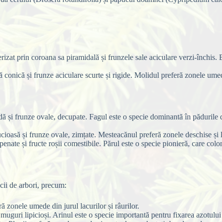
izat prin coroana sa piramidală și frunzele sale aciculare verzi-închis. 
conică și frunze aciculare scurte și rigide. Molidul preferă zonele umede
ă și frunze ovale, decupate. Fagul este o specie dominantă în pădurile di
ucioasă și frunze ovale, zimțate. Mesteacănul preferă zonele deschise și 
enate și fructe roșii comestibile. Părul este o specie pionieră, care colo
cii de arbori, precum:
ă zonele umede din jurul lacurilor și râurilor.
uguri lipicioși. Arinul este o specie importantă pentru fixarea azotului 