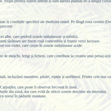
e. Plopii preferă zonele umede și sunt adesea plantați de-a lungul cursur
ate la condițiile specifice ale mediului umed. Pe lângă roua cerului (D
, precum:
ri albe, care preferă zonele mlăștinoase și turbării.
tă târâtoare are fructe roșii comestibile și frunze verzi lucioase.
ori roz-violet, care crește în zonele mlăștinoase acide.
te de mușchi, ferigi și licheni, care contribuie la crearea unui peisaj unic
ată, incluzând mamifere, păsări, reptile și amfibieni. Printre cele mai c
rpaților, care poate fi observat frecvent în zonă.
rile din zonă, dar care evită de obicei zonele deschise ale tinovului.
t cu noroc în pădurile montane.