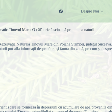
Despre Noi
matic Tinovul Mare: O călătorie fascinantă prin inima naturii
n Rezervația Naturală Tinovul Mare din Poiana Stampei, județul Suceava.
atorii pot afla informații despre flora și fauna din zonă, precum și despr
rienți) care se formează în depresiuni cu acumulare de apă provenită din
oua cerului (Drosera rotundifolia) și papucul doamnei (Cypripedium cal