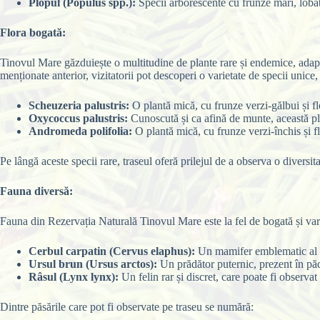
Plopul (Populus spp.):
Specii arborescente cu frunze mari, lobat
Flora bogată:
Tinovul Mare găzduiește o multitudine de plante rare și endemice, adapt
menționate anterior, vizitatorii pot descoperi o varietate de specii unice
Scheuzeria palustris:
O plantă mică, cu frunze verzi-gălbui și flo
Oxycoccus palustris:
Cunoscută și ca afină de munte, această plan
Andromeda polifolia:
O plantă mică, cu frunze verzi-închis și fl
Pe lângă aceste specii rare, traseul oferă prilejul de a observa o diversita
Fauna diversă:
Fauna din Rezervația Naturală Tinovul Mare este la fel de bogată și vari
Cerbul carpatin (Cervus elaphus):
Un mamifer emblematic al Ca
Ursul brun (Ursus arctos):
Un prădător puternic, prezent în pădu
Râsul (Lynx lynx):
Un felin rar și discret, care poate fi observa
Dintre păsările care pot fi observate pe traseu se numără: