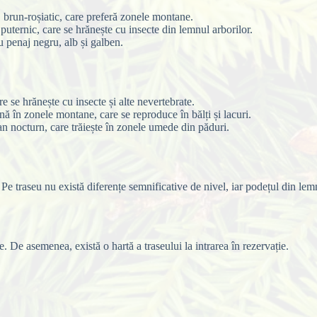
brun-roșiatic, care preferă zonele montane.
uternic, care se hrănește cu insecte din lemnul arborilor.
 penaj negru, alb și galben.
e se hrănește cu insecte și alte nevertebrate.
în zonele montane, care se reproduce în bălți și lacuri.
 nocturn, care trăiește în zonele umede din păduri.
. Pe traseu nu există diferențe semnificative de nivel, iar podețul din lem
. De asemenea, există o hartă a traseului la intrarea în rezervație.