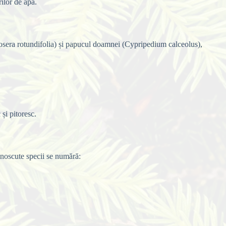
ilor de apă.
rosera rotundifolia) și papucul doamnei (Cypripedium calceolus),
 și pitoresc.
unoscute specii se numără: