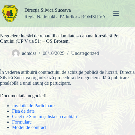
Sari
la
Direcția Silvică Suceava
conținut
Regia Națională a Pădurilor - ROMSILVA
Negociere lucrări de reparații calamitate – cabana forestieră Pr.
Omului (UP V ua 51) – OS Broșteni
admdss
08/10/2025
Uncategorized
În vederea atribuirii contractului de achiziție
publică de lucrări, Direcția
Silvică Suceava organizează procedura de negocierea fără publicare
prealabilă a unui anunț de participare.
Documentația negocierii:
Invitație de Participare
Fisa de date
Caiet de Sarcini și lista cu cantități
Formulare
Model de contract