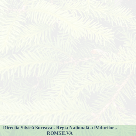
Direcția Silvică Suceava
-
Regia Națională a Pădurilor -
ROMSILVA