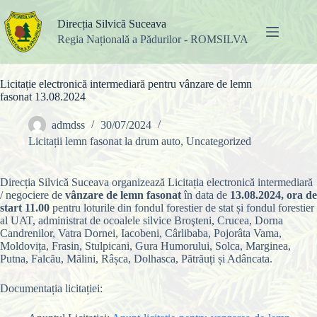
Sari
la
Direcția Silvică Suceava
conținut
Regia Națională a Pădurilor - ROMSILVA
Licitație electronică intermediară pentru vânzare de lemn
fasonat 13.08.2024
admdss
30/07/2024
Licitații lemn fasonat la drum auto
,
Uncategorized
Direcția Silvică Suceava organizează Licitația electronică intermediară
/ negociere de
vânzare de lemn fasonat
în data de
13.08.2024, ora de
start 11.00
pentru loturile din fondul forestier de stat și fondul forestier
al UAT, administrat de ocoalele silvice Broşteni, Crucea, Dorna
Candrenilor, Vatra Dornei, Iacobeni, Cârlibaba, Pojorâta Vama,
Moldovița, Frasin, Stulpicani, Gura Humorului, Solca, Marginea,
Putna, Falcău, Mălini, Râșca, Dolhasca, Pătrăuți și Adâncata.
Documentația licitației: