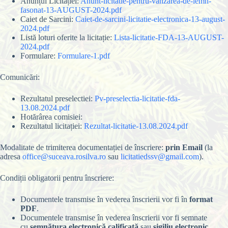
Anunțul Licitației:
Anunt-licitatie-pentru-vanzarea-de-lemn-
fasonat-13-AUGUST-2024.pdf
Caiet de Sarcini:
Caiet-de-sarcini-licitatie-electronica-13-august-
2024.pdf
Listă loturi oferite la licitație:
Lista-licitatie-FDA-13-AUGUST-
2024.pdf
Formulare:
Formulare-1.pdf
Comunicări:
Rezultatul preselectiei:
Pv-preselectia-licitatie-fda-
13.08.2024.pdf
Hotărârea comisiei:
Rezultatul licitației:
Rezultat-licitatie-13.08.2024.pdf
Modalitate de trimiterea documentației de înscriere:
prin Email
(la
adresa
office@suceava.rosilva.ro
sau
licitatiedssv@gmail.com
).
Condiții obligatorii pentru înscriere:
Documentele transmise în vederea înscrierii vor fi în
format
PDF
.
Documentele transmise în vederea înscrierii vor fi semnate
cu
semnătura electronică calificată
sau
sigiliu electronic