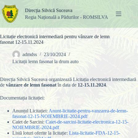
Sari
la
Direcția Silvică Suceava
conținut
Regia Națională a Pădurilor - ROMSILVA
Licitație electronică intermediară pentru vânzare de lemn
fasonat 12-15.11.2024
admdss
23/10/2024
Licitații lemn fasonat la drum auto
Direcția Silvică Suceava organizează Licitația electronică intermediară
de
vânzare de lemn fasonat
în data de
12-15.11.2024
.
Documentația licitației:
Anunțul Licitației:
Anunt-licitatie-pentru-vanzarea-de-lemn-
fasonat-12-15-NOIEMBRIE-2024.pdf
Caiet de Sarcini:
Caiet-de-sarcini-licitatie-electronica-12-15-
NOIEMBRIE-2024.pdf
Listă loturi oferite la licitație:
Lista-licitatie-FDA-12-15-