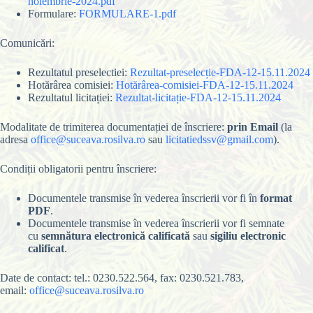
noiembrie-2024.pdf
Formulare:
FORMULARE-1.pdf
Comunicări:
Rezultatul preselectiei:
Rezultat-preselecție-FDA-12-15.11.2024
Hotărârea comisiei:
Hotărârea-comisiei-FDA-12-15.11.2024
Rezultatul licitației:
Rezultat-licitație-FDA-12-15.11.2024
Modalitate de trimiterea documentației de înscriere:
prin Email
(la
adresa
office@suceava.rosilva.ro
sau
licitatiedssv@gmail.com
).
Condiții obligatorii pentru înscriere:
Documentele transmise în vederea înscrierii vor fi în
format
PDF
.
Documentele transmise în vederea înscrierii vor fi semnate
cu
semnătura electronică calificată
sau
sigiliu electronic
calificat
.
Date de contact: tel.: 0230.522.564, fax: 0230.521.783,
email:
office@suceava.rosilva.ro