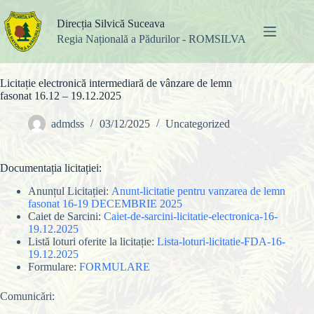
Sari
la
Direcția Silvică Suceava
conținut
Regia Națională a Pădurilor - ROMSILVA
Licitație electronică intermediară de vânzare de lemn
fasonat 16.12 – 19.12.2025
admdss
03/12/2025
Uncategorized
Documentația licitației:
Anunțul Licitației:
Anunt-licitatie pentru vanzarea de lemn
fasonat 16-19 DECEMBRIE 2025
Caiet de Sarcini:
Caiet-de-sarcini-licitatie-electronica-16-
19.12.2025
Listă loturi oferite la licitație:
Lista-loturi-licitatie-FDA-16-
19.12.2025
Formulare:
FORMULARE
Comunicări: