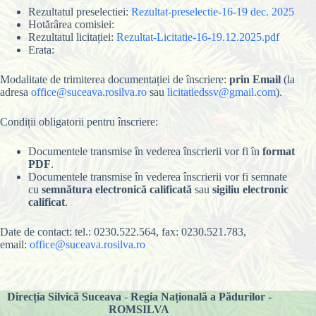
Rezultatul preselectiei:
Rezultat-preselectie-16-19 dec. 2025
Hotărârea comisiei:
Rezultatul licitației:
Rezultat-Licitatie-16-19.12.2025.pdf
Erata:
Modalitate de trimiterea documentației de înscriere:
prin Email
(la
adresa
office@suceava.rosilva.ro
sau
licitatiedssv@gmail.com
).
Condiții obligatorii pentru înscriere:
Documentele transmise în vederea înscrierii vor fi în
format
PDF
.
Documentele transmise în vederea înscrierii vor fi semnate
cu
semnătura electronică calificată
sau
sigiliu electronic
calificat
.
Date de contact: tel.: 0230.522.564, fax: 0230.521.783,
email:
office@suceava.rosilva.ro
Direcția Silvică Suceava
-
Regia Națională a Pădurilor -
ROMSILVA