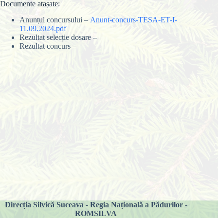
Documente atașate:
Anunțul concursului –
Anunt-concurs-TESA-ET-I-
11.09.2024.pdf
Rezultat selecție dosare –
Rezultat concurs –
Direcția Silvică Suceava
-
Regia Națională a Pădurilor -
ROMSILVA