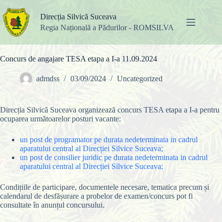
Sari
la
Direcția Silvică Suceava
conținut
Regia Națională a Pădurilor - ROMSILVA
Concurs de angajare TESA etapa a I-a 11.09.2024
admdss
03/09/2024
Uncategorized
Direcția Silvică Suceava organizează concurs TESA etapa a I-a pentru
ocuparea următoarelor posturi vacante:
un post de programator pe durata nedeterminata in cadrul
aparatului central al Direcției Silvice Suceava;
un post de consilier juridic pe durata nedeterminata in cadrul
aparatului central al Direcției Silvice Suceava;
Condițiile de participare, documentele necesare, tematica precum și
calendarul de desfășurare a probelor de examen/concurs pot fi
consultate în anunțul concursului.