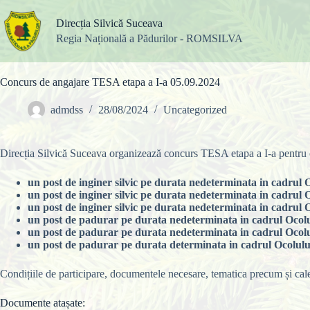
Sari
la
Direcția Silvică Suceava
conținut
Regia Națională a Pădurilor - ROMSILVA
Concurs de angajare TESA etapa a I-a 05.09.2024
admdss
28/08/2024
Uncategorized
Direcția Silvică Suceava organizează concurs TESA etapa a I-a pentru 
un post de inginer silvic pe durata nedeterminata in cadrul O
un post de inginer silvic pe durata nedeterminata in cadrul 
un post de inginer silvic pe durata nedeterminata in cadrul O
un post de padurar pe durata nedeterminata in cadrul Ocolul
un post de padurar pe durata nedeterminata in cadrul Ocolu
un post de padurar pe durata determinata in cadrul Ocolulu
Condițiile de participare, documentele necesare, tematica precum și cal
Documente atașate: