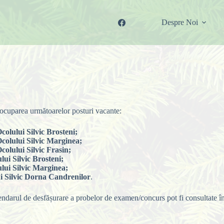
Despre Noi
ocuparea următoarelor posturi vacante:
colului Silvic Brosteni;
Ocolului Silvic Marginea;
colului Silvic Frasin;
ui Silvic Brosteni;
lui Silvic Marginea;
i Silvic
Dorna
Candrenilor
.
endarul de desfășurare a probelor de examen/concurs pot fi consultate î